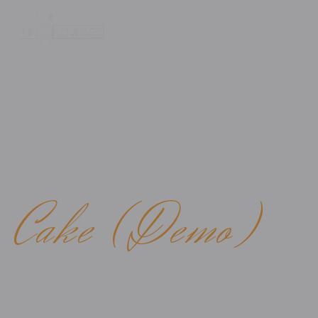
WE BRING YOU A LITTLE PIECE OF ITALY
Cake (Demo)