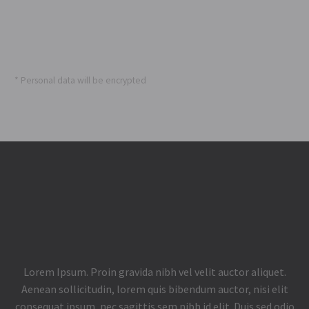
Whoops, you're not connected to Mailchimp. You need to
enter a valid Mailchimp API key.
* Personal data will be encrypted
Lorem Ipsum. Proin gravida nibh vel velit auctor aliquet.
Aenean sollicitudin, lorem quis bibendum auctor, nisi elit
consequat ipsum, nec sagittis sem nibh id elit. Duis sed odio