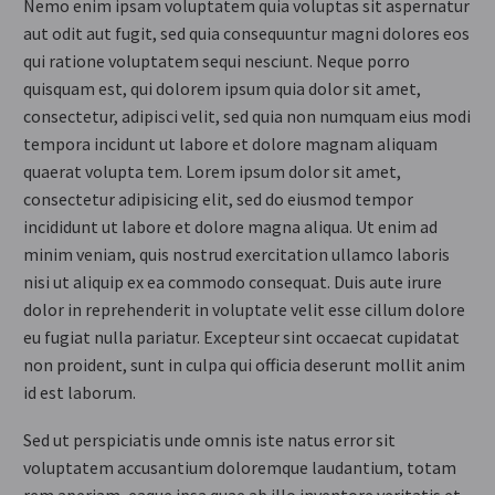
Nemo enim ipsam voluptatem quia voluptas sit aspernatur
aut odit aut fugit, sed quia consequuntur magni dolores eos
qui ratione voluptatem sequi nesciunt. Neque porro
quisquam est, qui dolorem ipsum quia dolor sit amet,
consectetur, adipisci velit, sed quia non numquam eius modi
tempora incidunt ut labore et dolore magnam aliquam
quaerat volupta tem. Lorem ipsum dolor sit amet,
consectetur adipisicing elit, sed do eiusmod tempor
incididunt ut labore et dolore magna aliqua. Ut enim ad
minim veniam, quis nostrud exercitation ullamco laboris
nisi ut aliquip ex ea commodo consequat. Duis aute irure
dolor in reprehenderit in voluptate velit esse cillum dolore
eu fugiat nulla pariatur. Excepteur sint occaecat cupidatat
non proident, sunt in culpa qui officia deserunt mollit anim
id est laborum.
Sed ut perspiciatis unde omnis iste natus error sit
voluptatem accusantium doloremque laudantium, totam
rem aperiam, eaque ipsa quae ab illo inventore veritatis et