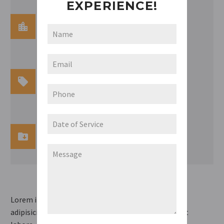
EXPERIENCE!
FIBER

2.0 g
PROTEIN

1.7 g
PRICE

$12,99 / 250 g
Lorem ipsum dolor sit amet elit sedi, consectetur
adipisicing elit, sed do eiusmod tempor incididunt ut