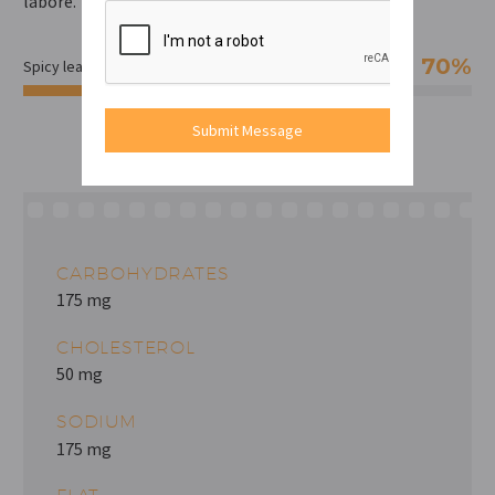
labore.
70%
Spicy leavel
Submit Message
CARBOHYDRATES
175 mg
CHOLESTEROL
50 mg
SODIUM
175 mg