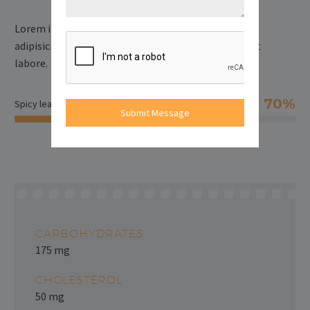
Lorem ipsum dolor sit amet elit sedi, consectetur
adipisicing elit, sed do eiusmod tempor incididunt ut
labore.
70%
Spicy leavel
Submit Message
CARBOHYDRATES
175 mg
CHOLESTEROL
50 mg