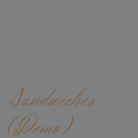
WE BRING YOU A LITTLE PIECE OF ITALY
Sandwiches
(Demo)