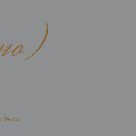
mo)
in (Demo)