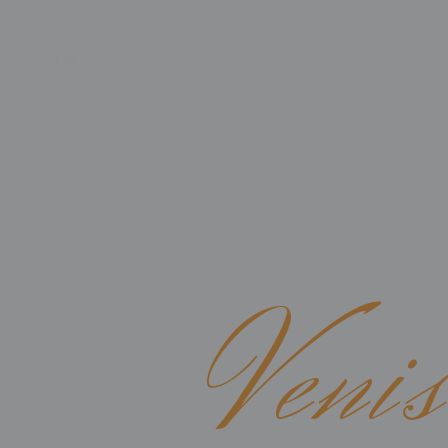
PRIVATE DINING
WE BRING YOU A LITTLE PIECE OF ITA
Venis