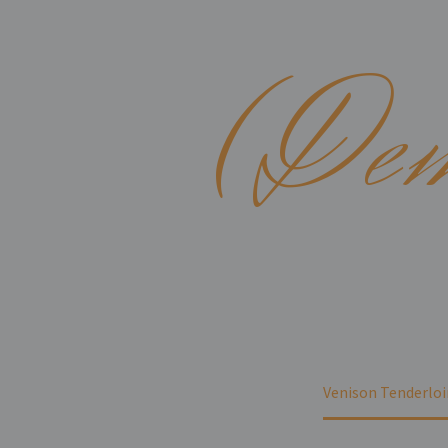
(De
Home
Portfolio Item
Venison Tenderlo