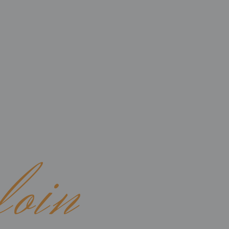
S
SCHEDULED SERVICES
SERVICE ENQUIRY
loin