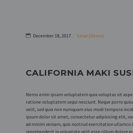
December 18, 2017
Salad (Demo)
CALIFORNIA MAKI SUS
Nemo enim ipsam voluptatem quia voluptas sit aspern
ratione voluptatem sequi nesciunt. Neque porro quisq
velit, sed quia non numquam eius modi tempora inci
ipsum dolor sit amet, consectetur adipisicing elit, 
ad minim veniam, quis nostrud exercitation ullamco la
reprehenderit in voluptate velit esse cillum dolore e