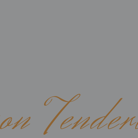
OUR TEAM
SUSHI NIGHTS
COOKING WORKSHOP
LY
on Tender