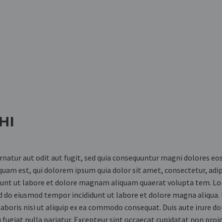
HI
atur aut odit aut fugit, sed quia consequuntur magni dolores eos
uam est, qui dolorem ipsum quia dolor sit amet, consectetur, adip
dunt ut labore et dolore magnam aliquam quaerat volupta tem. L
sed do eiusmod tempor incididunt ut labore et dolore magna aliqua.
boris nisi ut aliquip ex ea commodo consequat. Duis aute irure do
u fugiat nulla pariatur. Excepteur sint occaecat cupidatat non proi