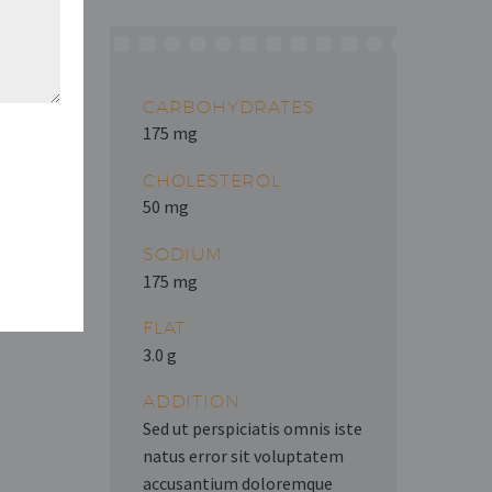
CARBOHYDRATES
175 mg
CHOLESTEROL
50 mg
SODIUM
175 mg
FLAT
3.0 g
ADDITION
Sed ut perspiciatis omnis iste
natus error sit voluptatem
accusantium doloremque