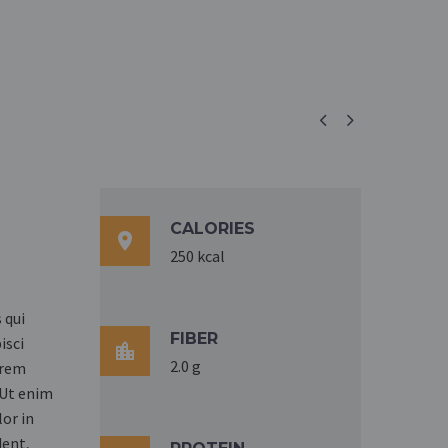


CALORIES

250 kcal
 qui
FIBER
isci

2.0 g
orem
 Ut enim
lor in
dent,