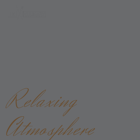
WE BRING YOU A LITTLE PIECE OF ITALY
Relaxing
Atmosphere