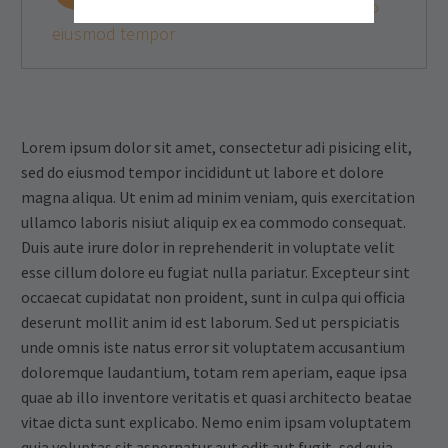
consectetur adipisicing elit, sed do
eiusmod tempor
Lorem ipsum dolor sit amet, consectetur adi pisicing elit,
sed do eiusmod tempor incididunt ut labore et dolore
magna aliqua. Ut enim ad minim veniam, quis exercitation
ullamco laboris nisiut aliquip ex ea commodo consequat.
Duis aute irure dolor in reprehenderit in voluptate velit
esse cillum dolore eu fugiat nulla pariatur. Excepteur sint
occaecat cupidatat non proident, sunt in culpa qui officia
deserunt mollit anim id est laborum. Sed ut perspiciatis
unde omnis iste natus error sit voluptatem accusantium
doloremque laudantium, totam rem aperiam, eaque ipsa
quae ab illo inventore veritatis et quasi architecto beatae
vitae dicta sunt explicabo. Nemo enim ipsam voluptatem
quia voluptas sit aspernatur aut odit aut fugit, sed quia